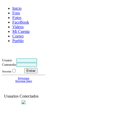
Inicio
Foro
Fotos
FaceBook
Videos
Mi Cuenta
Correo
Pueblo
Usuario:
Contraseña:
Recordar
Registrarse
Recuperar Datos
Usuarios Conectados