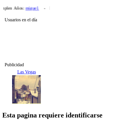
plen Años:
miguel.
- En los próximos días cumplen años:
Isabel
(1
Usuarios en el día
Publicidad
Las Vegas
Esta pagina requiere identificarse