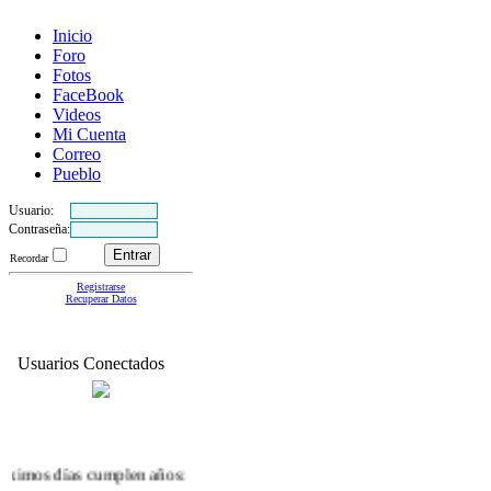
Inicio
Foro
Fotos
FaceBook
Videos
Mi Cuenta
Correo
Pueblo
Usuario:
Contraseña:
Recordar
Registrarse
Recuperar Datos
Usuarios Conectados
mos días cumplen años:
miguel.
(9/8)
Isabel
(10/8)